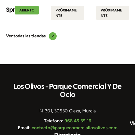
Sprinter
Küchen
Muebles
ABIERTO
PRÓXIMAME
PRÓXIMAME
Moon
Lola
NTE
NTE
Ver todas las tiendas
Los Olivos - Parque Comercial Y De
Ocio
N-301, 30530 Cieza, Murcia
Telefono:
968 45 39 16
Vi
Email:
contacto@parquecomerciallosolivos.com
Directorio