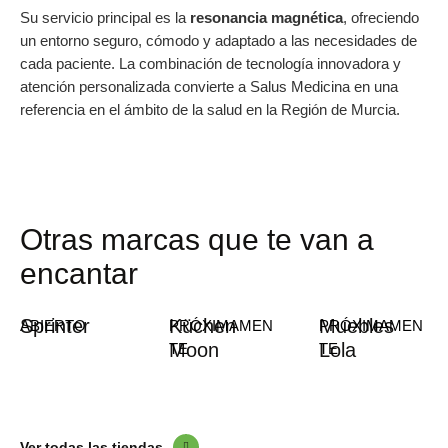
Su servicio principal es la
resonancia magnética
, ofreciendo
un entorno seguro, cómodo y adaptado a las necesidades de
cada paciente. La combinación de tecnología innovadora y
atención personalizada convierte a Salus Medicina en una
referencia en el ámbito de la salud en la Región de Murcia.
Otras marcas que te van a
encantar
Sprinter
Küchen
Muebles
ABIERTO
PRÓXIMAMEN
PRÓXIMAMEN
Moon
Lola
TE
TE
Ver todas las tiendas